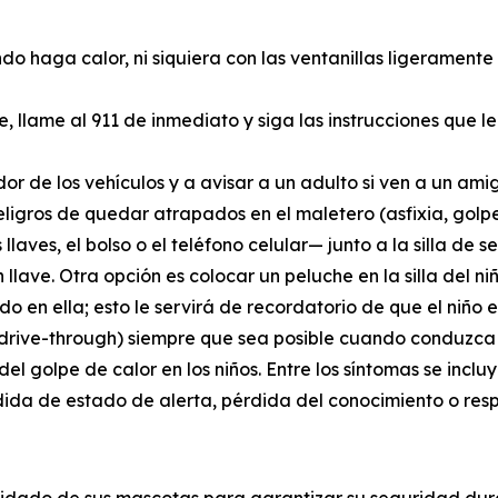
do haga calor, ni siquiera con las ventanillas ligeramente
e, llame al 911 de inmediato y siga las instrucciones que 
dor de los vehículos y a avisar a un adulto si ven a un ami
igros de quedar atrapados en el maletero (asfixia, golpe d
aves, el bolso o el teléfono celular— junto a la silla de se
n llave. Otra opción es colocar un peluche en la silla del 
o en ella; esto le servirá de recordatorio de que el niño e
s (drive-through) siempre que sea posible cuando conduzca
l golpe de calor en los niños. Entre los síntomas se inclu
dida de estado de alerta, pérdida del conocimiento o respi