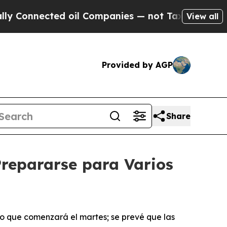
d oil Companies — not Taxpayers — the Chance to
View all
Provided by AGP
Share
repararse para Varios
o que comenzará el martes; se prevé que las