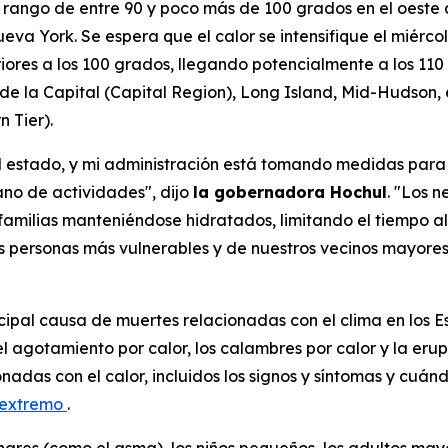
rango de entre 90 y poco más de 100 grados en el oeste d
eva York. Se espera que el calor se intensifique el miércol
res a los 100 grados, llegando potencialmente a los 110
 de la Capital (Capital Region), Long Island, Mid-Hudson,
 Tier).
el estado, y mi administración está tomando medidas par
ano de actividades", dijo
la gobernadora Hochul
. "Los 
milias manteniéndose hidratados, limitando el tiempo al ai
 personas más vulnerables y de nuestros vecinos mayores;
rincipal causa de muertes relacionadas con el clima en l
 el agotamiento por calor, los calambres por calor y la eru
adas con el calor, incluidos los signos y síntomas y cuánd
r extremo
.