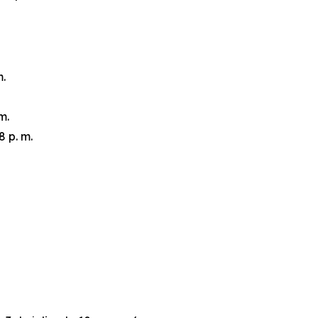
m.
m.
8 p. m.