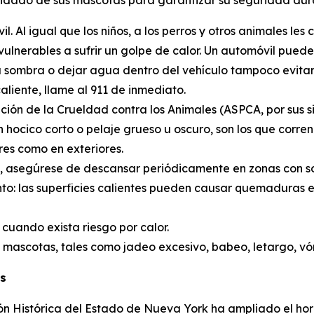
uidado de sus mascotas para garantizar su seguridad dura
. Al igual que los niños, a los perros y otros animales l
erables a sufrir un golpe de calor. Un automóvil puede s
la sombra o dejar agua dentro del vehículo tampoco evita
liente, llame al 911 de inmediato.
n de la Crueldad contra los Animales (ASPCA, por sus sigl
ocico corto o pelaje grueso u oscuro, son los que corren 
es como en exteriores.
fuera, asegúrese de descansar periódicamente en zonas con 
to: las superficies calientes pueden causar quemaduras e
cuando exista riesgo por calor.
as mascotas, tales como jadeo excesivo, babeo, letargo, v
es
n Histórica del Estado de Nueva York ha ampliado el hora