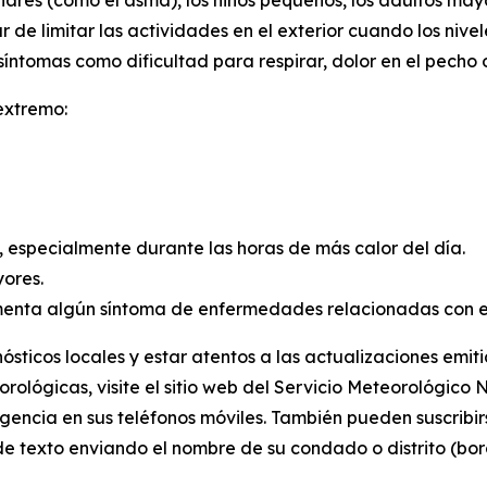
res (como el asma), los niños pequeños, los adultos mayo
tar de limitar las actividades en el exterior cuando los n
síntomas como dificultad para respirar, dolor en el pecho 
extremo:
e, especialmente durante las horas de más calor del día.
yores.
enta algún síntoma de enfermedades relacionadas con el
sticos locales y estar atentos a las actualizaciones emit
orológicas, visite el sitio web del Servicio Meteorológic
ncia en sus teléfonos móviles. También pueden suscribirs
 texto enviando el nombre de su condado o distrito (bor