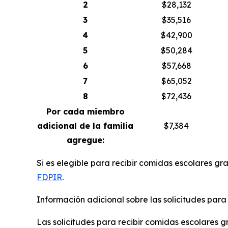
2
$28,132
3
$35,516
4
$42,900
5
$50,284
6
$57,668
7
$65,052
8
$72,436
Por cada miembro
adicional de la familia
$7,384
agregue:
Si es elegible para recibir comidas escolares gr
FDPIR
.
Información adicional sobre las solicitudes para
Las solicitudes para recibir comidas escolares g